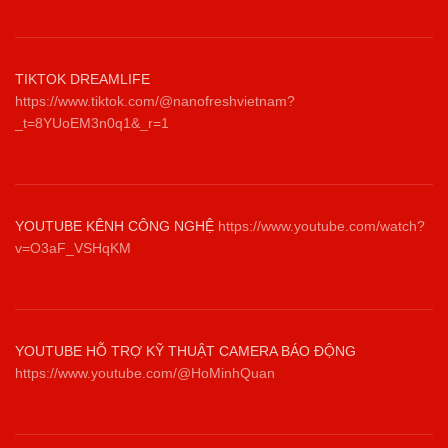
TIKTOK DREAMLIFE
https://www.tiktok.com/@nanofreshvietnam?
_t=8YUoEM3n0q1&_r=1
YOUTUBE KÊNH CÔNG NGHỆ
https://www.youtube.com/watch?
v=O3aF_VSHqKM
YOUTUBE HỖ TRỢ KỸ THUẬT CAMERA BÁO ĐỘNG
https://www.youtube.com/@HoMinhQuan