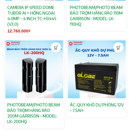
CAMERA IP SPEED DOME
PHOTOBEAM/PHOTO BEAM
TUBOR AI + HỒNG NGOẠI
BÁO TRỘM HÀNG RÀO 110M
4.0MP – 4 INCH TC-H344S
GARRISON – MODEL: LK-
(V3.0)
110HQ
12.760.000
₫
PHOTOBEAM/PHOTO BEAM
ẮC-QUY KHÔ DỰ PHÒNG 12V
BÁO TRỘM HÀNG RÀO
– 7.5AH
200M GARRISON – MODEL:
LK-200HQ