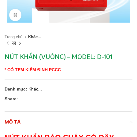
Click to enlarge
Trang chủ
Khác...
NÚT KHẨN (VUÔNG) – MODEL: D-101
* CÓ TEM KIỂM ĐỊNH PCCC
Danh mục:
Khác...
Share:
MÔ TẢ