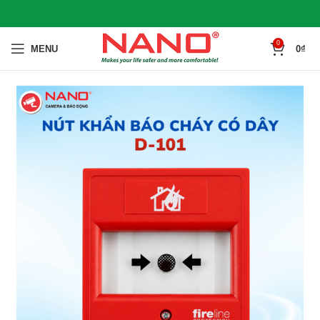
0
MENU
0
₫