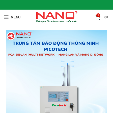
0
MENU
0
₫