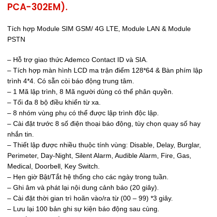
PCA-302EM).
Tích hợp Module SIM GSM/ 4G LTE, Module LAN & Module
PSTN
– Hỗ trợ giao thức Ademco Contact ID và SIA.
– Tích hợp màn hình LCD ma trận điểm 128*64 & Bàn phím lập
trình 4*4. Có sẵn còi báo động trung tâm.
– 1 Mã lập trình, 8 Mã người dùng có thể phân quyền.
– Tối đa 8 bộ điều khiển từ xa.
– 8 nhóm vùng phụ có thể được lập trình độc lập.
– Cài đặt trước 8 số điện thoại báo động, tùy chọn quay số hay
nhắn tin.
– Thiết lập được nhiều thuộc tính vùng: Disable, Delay, Burglar,
Perimeter, Day-Night, Silent Alarm, Audible Alarm, Fire, Gas,
Medical, Doorbell, Key Switch.
– Hẹn giờ Bật/Tắt hệ thống cho các ngày trong tuần.
– Ghi âm và phát lại nội dung cảnh báo (20 giây).
– Cài đặt thời gian trì hoãn vào/ra từ (00 – 99) *3 giây.
– Lưu lại 100 bản ghi sự kiện báo động sau cùng.