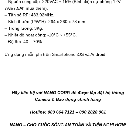
– Nguồn cung cấp: 220VAC ± 15% (Bình điện dự phòng 12V –
7Ah/7.5Ah mua thêm).
– Tần số RF: 433,92MHz.
– Kích thước (L*W*H): 264 x 260 x 78 mm.
– Trọng lượng: 3Kg.
– Nhiệt độ hoạt động: -10°C ~ +55°C.
– Độ ẩm: 40 – 70%.
Ứng dụng miễn phí trên Smartphone iOS và Android
Hãy liên hệ với NANO CORP. để được lắp đặt hệ thống
Camera & Báo động chính hãng
Hotline: 089 664 7121 – 090 2828 961
NANO – CHO CUỘC SỐNG AN TOÀN VÀ TIỆN NGHI HƠN!