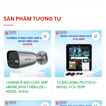
SẢN PHẨM TƯƠNG TỰ
CAMERA IP BÁO CHÁY 4MP
TỦ BÁO ĐỘNG PICOTECH –
HIKFIRE (PHÁT HIỆN LỬA) –
MODEL: PCA-959P
MODEL: SH342