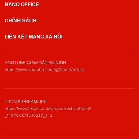
NANO OFFICE
CHÍNH SÁCH
LIÊN KẾT MẠNG XÃ HỘI
YOUTUBE GIÁM SÁT AN NINH
https://www.youtube.com/@NanoVnCorp
TIKTOK DREAMLIFE
https://www.tiktok.com/@nanofreshvietnam?
_t=8YUoEM3n0q1&_r=1