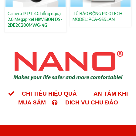
Camera IP PT 4G hồng ngoại
TỦ BÁO ĐỘNG PICOTECH –
2.0 Megapixel HIKVISION DS-
MODEL: PCA-959LAN
2DE2C200MWG-4G
CHI TIÊU HIỆU QUẢ
AN TÂM KHI
MUA SẮM
DỊCH VỤ CHU ĐÁO