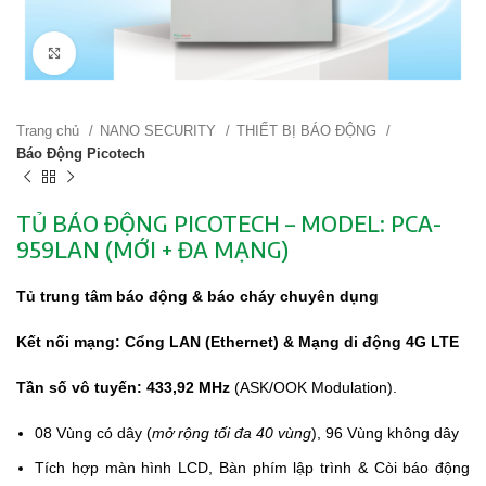
Click to enlarge
Trang chủ
NANO SECURITY
THIẾT BỊ BÁO ĐỘNG
Báo Động Picotech
TỦ BÁO ĐỘNG PICOTECH – MODEL: PCA-
959LAN (MỚI + ĐA MẠNG)
Tủ trung tâm báo động & báo cháy chuyên dụng
Kết nối mạng: Cổng LAN (Ethernet) & Mạng di động 4G LTE
Tần số vô tuyến: 433,92 MHz
(ASK/OOK Modulation).
08 Vùng có dây (
mở rộng tối đa 40 vùng
), 96 Vùng không dây
Tích hợp màn hình LCD, Bàn phím lập trình & Còi báo động