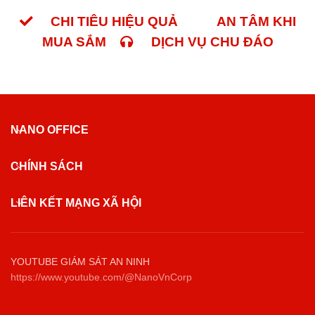
iện tại
CHI TIÊU HIỆU QUẢ
AN TÂM KHI
0.000₫.
MUA SẮM
DỊCH VỤ CHU ĐÁO
NANO OFFICE
CHÍNH SÁCH
LIÊN KẾT MẠNG XÃ HỘI
YOUTUBE GIÁM SÁT AN NINH
https://www.youtube.com/@NanoVnCorp