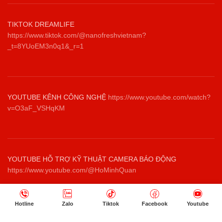
TIKTOK DREAMLIFE
https://www.tiktok.com/@nanofreshvietnam?
_t=8YUoEM3n0q1&_r=1
YOUTUBE KÊNH CÔNG NGHỆ
https://www.youtube.com/watch?
v=O3aF_VSHqKM
YOUTUBE HỖ TRỢ KỸ THUẬT CAMERA BÁO ĐỘNG
https://www.youtube.com/@HoMinhQuan
Hotline
Zalo
Tiktok
Facebook
Youtube
NHANG SẠCH THẢO DƯỢC THIÊN NHIÊN TRÚC LÂM