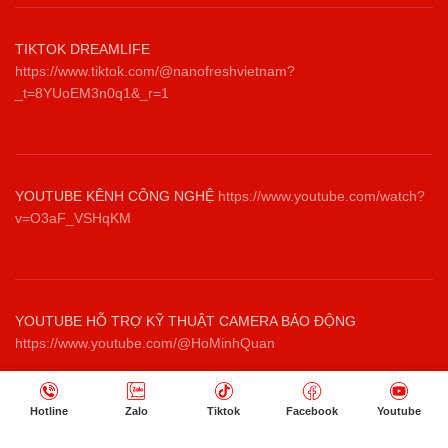
TIKTOK DREAMLIFE
https://www.tiktok.com/@nanofreshvietnam?
_t=8YUoEM3n0q1&_r=1
YOUTUBE KÊNH CÔNG NGHỆ
https://www.youtube.com/watch?
v=O3aF_VSHqKM
YOUTUBE HỖ TRỢ KỸ THUẬT CAMERA BÁO ĐỘNG
https://www.youtube.com/@HoMinhQuan
Hotline
Zalo
Tiktok
Facebook
Youtube
NHANG SẠCH THẢO DƯỢC THIÊN NHIÊN TRÚC LÂM