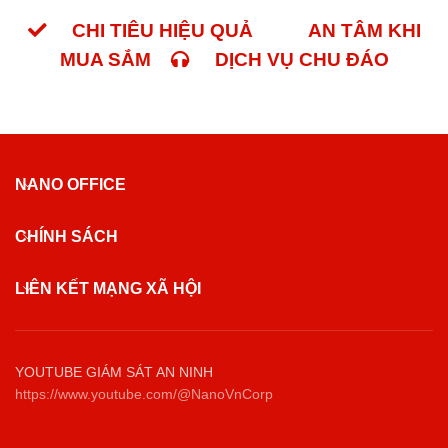
CHI TIÊU HIỆU QUẢ
AN TÂM KHI
MUA SẮM
DỊCH VỤ CHU ĐÁO
.
NANO OFFICE
CHÍNH SÁCH
LIÊN KẾT MẠNG XÃ HỘI
YOUTUBE GIÁM SÁT AN NINH
https://www.youtube.com/@NanoVnCorp