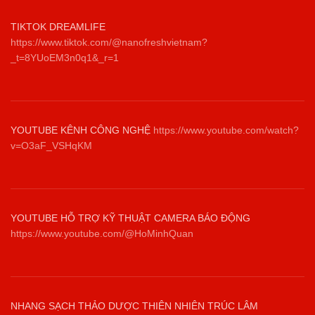
TIKTOK DREAMLIFE
https://www.tiktok.com/@nanofreshvietnam?
_t=8YUoEM3n0q1&_r=1
YOUTUBE KÊNH CÔNG NGHỆ
https://www.youtube.com/watch?
v=O3aF_VSHqKM
YOUTUBE HỖ TRỢ KỸ THUẬT CAMERA BÁO ĐỘNG
https://www.youtube.com/@HoMinhQuan
NHANG SẠCH THẢO DƯỢC THIÊN NHIÊN TRÚC LÂM