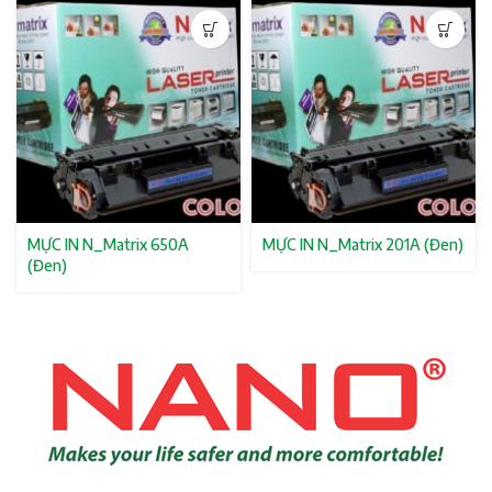
MỰC IN N_Matrix 650A
MỰC IN N_Matrix 201A (Đen)
(Đen)