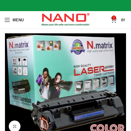
0
MENU
0
₫
Click to enlarge