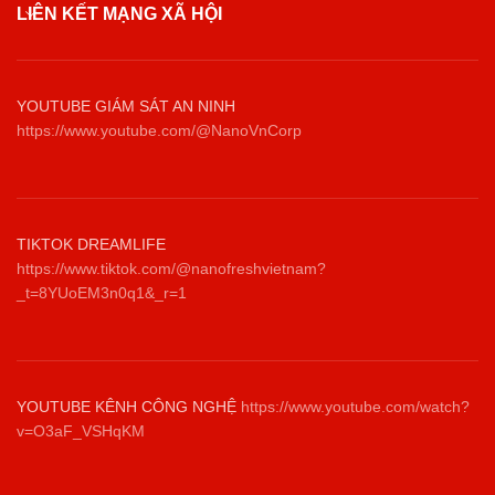
LIÊN KẾT MẠNG XÃ HỘI
YOUTUBE GIÁM SÁT AN NINH
https://www.youtube.com/@NanoVnCorp
TIKTOK DREAMLIFE
https://www.tiktok.com/@nanofreshvietnam?
_t=8YUoEM3n0q1&_r=1
YOUTUBE KÊNH CÔNG NGHỆ
https://www.youtube.com/watch?
v=O3aF_VSHqKM