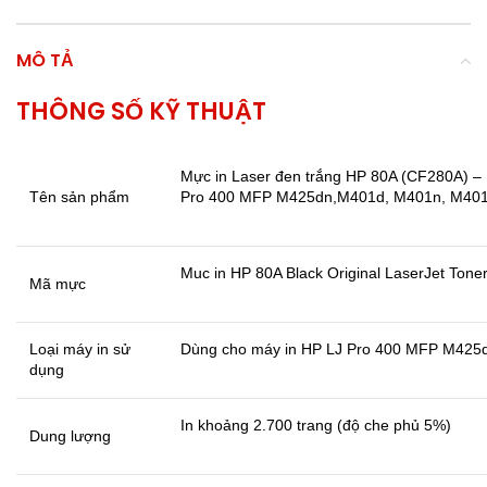
MÔ TẢ
THÔNG SỐ KỸ THUẬT
Mực in Laser đen trắng HP 80A (CF280A) –
Tên sản phẩm
Pro 400 MFP M425dn,M401d, M401n, M40
Muc in HP 80A Black Original LaserJet Tone
Mã mực
Loại máy in sử
Dùng cho máy in HP LJ Pro 400 MFP M425
dụng
In khoảng 2.700 trang (độ che phủ 5%)
Dung lượng