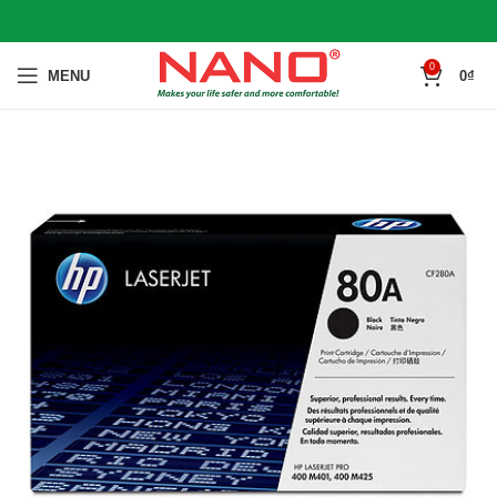
0
MENU
0
₫