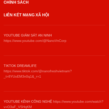
CHÍNH SÁCH
LIÊN KẾT MẠNG XÃ HỘI
YOUTUBE GIÁM SÁT AN NINH
https://www.youtube.com/@NanoVnCorp
TIKTOK DREAMLIFE
https://www.tiktok.com/@nanofreshvietnam?
_t=8YUoEM3n0q1&_r=1
YOUTUBE KÊNH CÔNG NGHỆ
https://www.youtube.com/watch?
v=O3aF_VSHqKM