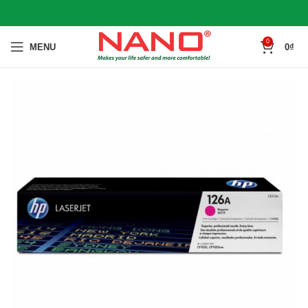
0
MENU
0
₫