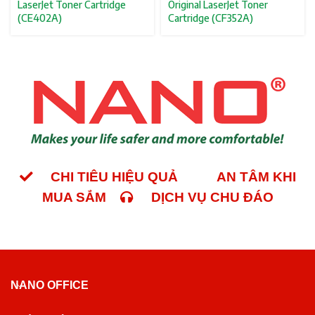
LaserJet Toner Cartridge
Original LaserJet Toner
(CE402A)
Cartridge (CF352A)
CHI TIÊU HIỆU QUẢ
AN TÂM KHI
MUA SẮM
DỊCH VỤ CHU ĐÁO
NANO OFFICE