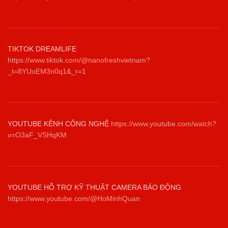
TIKTOK DREAMLIFE
https://www.tiktok.com/@nanofreshvietnam?
_t=8YUoEM3n0q1&_r=1
YOUTUBE KÊNH CÔNG NGHỆ
https://www.youtube.com/watch?
v=O3aF_VSHqKM
YOUTUBE HỖ TRỢ KỸ THUẬT CAMERA BÁO ĐỘNG
https://www.youtube.com/@HoMinhQuan