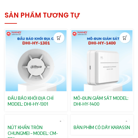
SẢN PHẨM TƯƠNG TỰ
ĐẦU BÁO KHÓI ĐỊA CHỈ
MÔ-ĐUN GIÁM SÁT MODEL:
MODEL: DHI-HY-1301
DHI-HY-1400
NÚT KHẨN TRÒN
BÀN PHÍM CÓ DÂY KARASSN
CHUNGMEI – MODEL: CM-