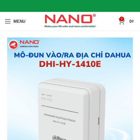
0
MENU
0
₫