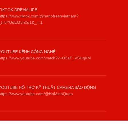
TIKTOK DREAMLIFE
https://www.tiktok.com/@nanofreshvietnam?
_t=8YUoEM3n0q1&_r=1
YOUTUBE KÊNH CÔNG NGHỆ
https://www.youtube.com/watch?v=O3aF_VSHqKM
YOUTUBE HỖ TRỢ KỸ THUẬT CAMERA BÁO ĐỘNG
https://www.youtube.com/@HoMinhQuan
NHANG SẠCH THẢO DƯỢC THIÊN NHIÊN TRÚC LÂM