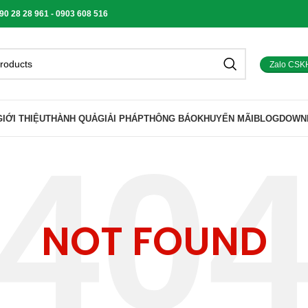
 28 28 961 - 0903 608 516
Zalo CSK
GIỚI THIỆU
THÀNH QUẢ
GIẢI PHÁP
THÔNG BÁO
KHUYẾN MÃI
BLOG
DOWN
NOT FOUND