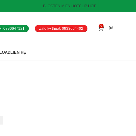
BLOG
TÊN MIỀN HOT
CLIP HOT
0
0
₫
H: 0896647121
Zalo kỹ thuật: 0933664402
LOAD
LIÊN HỆ