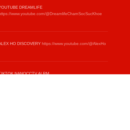
YOUTUBE DREAMLIFE
https://www.youtube.com/@DreamlifeChamSocSucKhoe
ALEX HO DISCOVERY
https://www.youtube.com/@AlexHo
TIKTOK NANOCCTV.ALRM
https://www.tiktok.com/@giamsatanninh.com