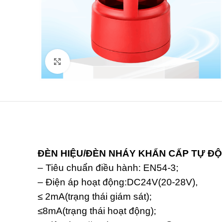
Click to enlarge
ĐÈN HIỆU/ĐÈN NHÁY KHẨN CẤP TỰ ĐỘ
– Tiêu chuẩn điều hành: EN54-3;
– Điện áp hoạt động:DC24V(20-28V),
≤ 2mA(trạng thái giám sát);
≤8mA(trạng thái hoạt động);