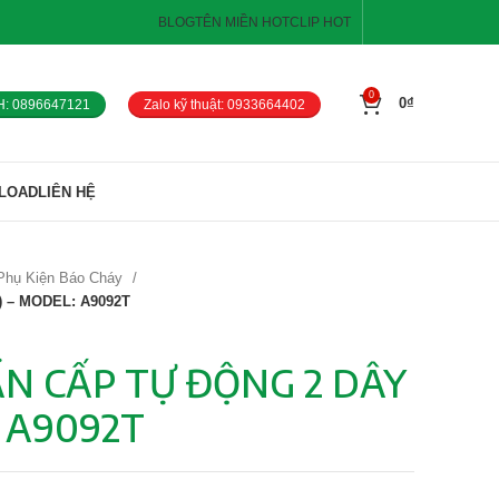
BLOG
TÊN MIỀN HOT
CLIP HOT
0
0
₫
H: 0896647121
Zalo kỹ thuật: 0933664402
LOAD
LIÊN HỆ
Phụ Kiện Báo Cháy
 – MODEL: A9092T
N CẤP TỰ ĐỘNG 2 DÂY
 A9092T