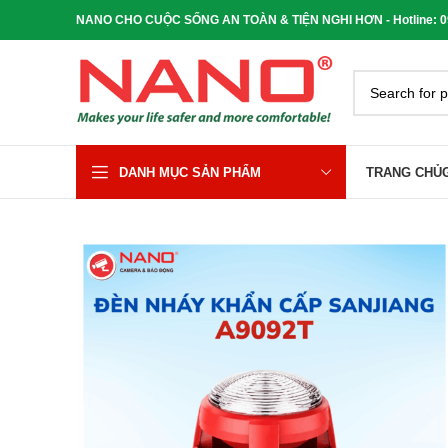
NANO CHO CUỘC SỐNG AN TOÀN & TIỆN NGHI HƠN - Hotline: 090
DANH MỤC SẢN PHẨM
TRANG CHỦ