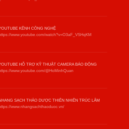
YOUTUBE KÊNH CÔNG NGHỆ
https://www.youtube.com/watch?v=O3aF_VSHqKM
YOUTUBE HỖ TRỢ KỸ THUẬT CAMERA BÁO ĐỘNG
https://www.youtube.com/@HoMinhQuan
NHANG SẠCH THẢO DƯỢC THIÊN NHIÊN TRÚC LÂM
https://www.nhangsachthaoduoc.vn/