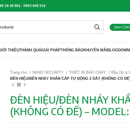
 28 28 961 - 0903 608 516
Zalo CSK
GIỚI THIỆU
THÀNH QUẢ
GIẢI PHÁP
THÔNG BÁO
KHUYẾN MÃI
BLOG
DOWN
Trang chủ
NANO SECURITY
THIẾT BỊ BÁO CHÁY
Đầu Dò & 
ĐÈN HIỆU/ĐÈN NHÁY KHẨN CẤP TỰ ĐỘNG 2 DÂY (KHÔNG CÓ ĐẾ)
ĐÈN HIỆU/ĐÈN NHÁY KHẨ
(KHÔNG CÓ ĐẾ) – MODEL: