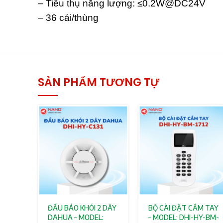
– Tiêu thụ năng lượng: ≤0.2W@DC24V
– 36 cái/thùng
SẢN PHẨM TƯƠNG TỰ
ĐẦU BÁO KHÓI 2 DÂY
BỘ CÀI ĐẶT CẦM TAY
DAHUA – MODEL:
– MODEL: DHI-HY-BM-