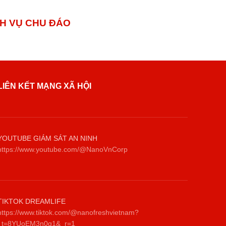
 VỤ CHU ĐÁO
LIÊN KẾT MẠNG XÃ HỘI
YOUTUBE GIÁM SÁT AN NINH
https://www.youtube.com/@NanoVnCorp
TIKTOK DREAMLIFE
https://www.tiktok.com/@nanofreshvietnam?
_t=8YUoEM3n0q1&_r=1