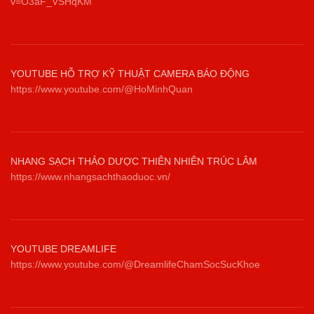
v=O3aF_VSHqKM
YOUTUBE HỖ TRỢ KỸ THUẬT CAMERA BÁO ĐỘNG
https://www.youtube.com/@HoMinhQuan
NHANG SẠCH THẢO DƯỢC THIÊN NHIÊN TRÚC LÂM
https://www.nhangsachthaoduoc.vn/
YOUTUBE DREAMLIFE
https://www.youtube.com/@DreamlifeChamSocSucKhoe