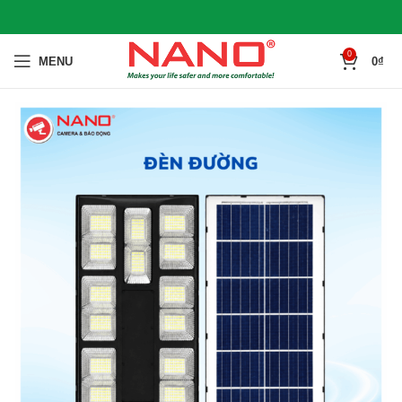
0
MENU
0
₫