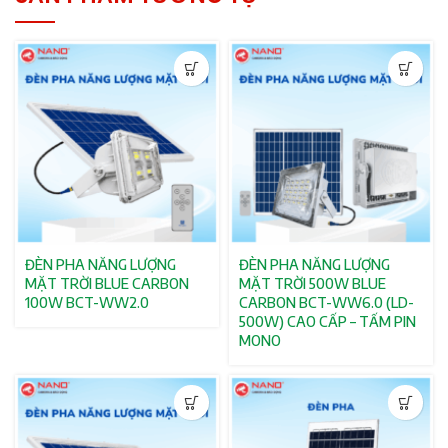
ĐÈN PHA NĂNG LƯỢNG
ĐÈN PHA NĂNG LƯỢNG
MẶT TRỜI BLUE CARBON
MẶT TRỜI 500W BLUE
100W BCT-WW2.0
CARBON BCT-WW6.0 (LD-
500W) CAO CẤP – TẤM PIN
MONO