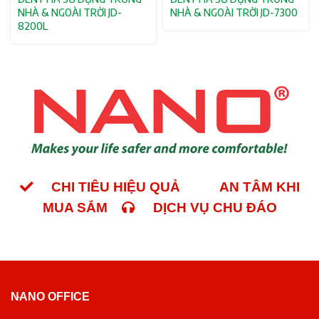
NHÀ & NGOÀI TRỜI JD-
NHÀ & NGOÀI TRỜI JD-7300
8200L
CHI TIÊU HIỆU QUẢ
AN TÂM KHI
MUA SẮM
DỊCH VỤ CHU ĐÁO
NANO OFFICE