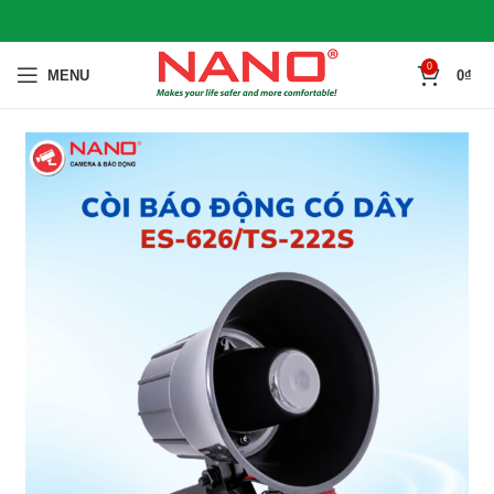
0
MENU
0
₫