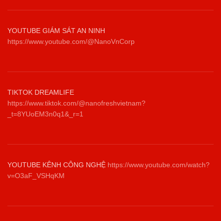
YOUTUBE GIÁM SÁT AN NINH
https://www.youtube.com/@NanoVnCorp
TIKTOK DREAMLIFE
https://www.tiktok.com/@nanofreshvietnam?
_t=8YUoEM3n0q1&_r=1
YOUTUBE KÊNH CÔNG NGHỆ
https://www.youtube.com/watch?
v=O3aF_VSHqKM