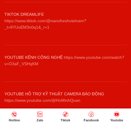
TIKTOK DREAMLIFE
https://www.tiktok.com/@nanofreshvietnam?
_t=8YUoEM3n0q1&_r=1
YOUTUBE KÊNH CÔNG NGHỆ
https://www.youtube.com/watch?
v=O3aF_VSHqKM
YOUTUBE HỖ TRỢ KỸ THUẬT CAMERA BÁO ĐỘNG
https://www.youtube.com/@HoMinhQuan
Hotline
Zalo
Tiktok
Facebook
Youtube
NHANG SẠCH THẢO DƯỢC THIÊN NHIÊN TRÚC LÂM