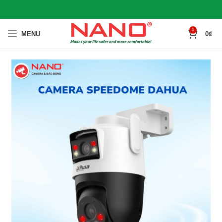
0
MENU
0
₫