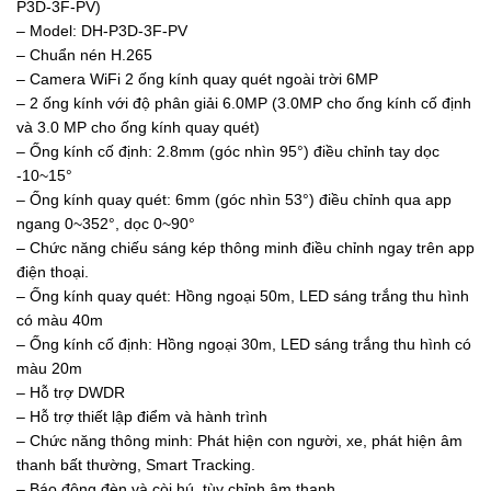
P3D-3F-PV)
– Model: DH-P3D-3F-PV
– Chuẩn nén H.265
– Camera WiFi 2 ống kính quay quét ngoài trời 6MP
– 2 ống kính với độ phân giải 6.0MP (3.0MP cho ống kính cố định
và 3.0 MP cho ống kính quay quét)
– Ống kính cố định: 2.8mm (góc nhìn 95°) điều chỉnh tay dọc
-10~15°
– Ống kính quay quét: 6mm (góc nhìn 53°) điều chỉnh qua app
ngang 0~352°, dọc 0~90°
– Chức năng chiếu sáng kép thông minh điều chỉnh ngay trên app
điện thoại.
– Ống kính quay quét: Hồng ngoại 50m, LED sáng trắng thu hình
có màu 40m
– Ống kính cố định: Hồng ngoại 30m, LED sáng trắng thu hình có
màu 20m
– Hỗ trợ DWDR
– Hỗ trợ thiết lập điểm và hành trình
– Chức năng thông minh: Phát hiện con người, xe, phát hiện âm
thanh bất thường, Smart Tracking.
– Báo động đèn và còi hú, tùy chỉnh âm thanh.