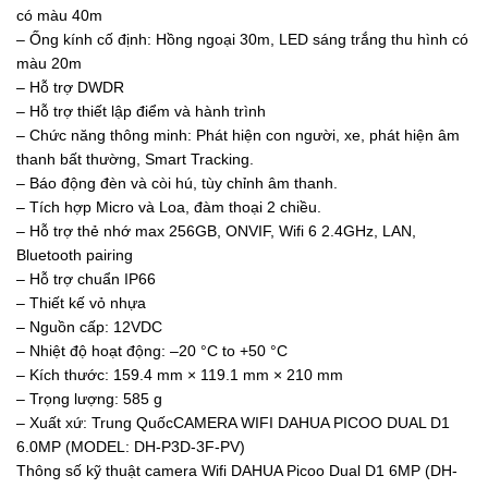
có màu 40m
– Ống kính cố định: Hồng ngoại 30m, LED sáng trắng thu hình có
màu 20m
– Hỗ trợ DWDR
– Hỗ trợ thiết lập điểm và hành trình
– Chức năng thông minh: Phát hiện con người, xe, phát hiện âm
thanh bất thường, Smart Tracking.
– Báo động đèn và còi hú, tùy chỉnh âm thanh.
– Tích hợp Micro và Loa, đàm thoại 2 chiều.
– Hỗ trợ thẻ nhớ max 256GB, ONVIF, Wifi 6 2.4GHz, LAN,
Bluetooth pairing
– Hỗ trợ chuẩn IP66
– Thiết kế vỏ nhựa
– Nguồn cấp: 12VDC
– Nhiệt độ hoạt động: –20 °C to +50 °C
– Kích thước: 159.4 mm × 119.1 mm × 210 mm
– Trọng lượng: 585 g
– Xuất xứ: Trung QuốcCAMERA WIFI DAHUA PICOO DUAL D1
6.0MP (MODEL: DH-P3D-3F-PV)
Thông số kỹ thuật camera Wifi DAHUA Picoo Dual D1 6MP (DH-