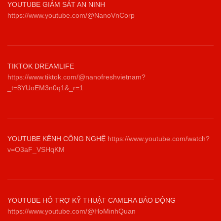
YOUTUBE GIÁM SÁT AN NINH
https://www.youtube.com/@NanoVnCorp
TIKTOK DREAMLIFE
https://www.tiktok.com/@nanofreshvietnam?
_t=8YUoEM3n0q1&_r=1
YOUTUBE KÊNH CÔNG NGHỆ
https://www.youtube.com/watch?
v=O3aF_VSHqKM
YOUTUBE HỖ TRỢ KỸ THUẬT CAMERA BÁO ĐỘNG
https://www.youtube.com/@HoMinhQuan