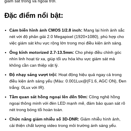
giám sát trong và ngoài trời.
Đặc điểm nổi bật:
Cảm biến hình ảnh CMOS 1/2.8 inch:
Mang lại hình ảnh sắc
nét với độ phân giải 2.0 Megapixel (1920×1080), phù hợp cho
việc giám sát khu vực rộng lớn trong mọi điều kiện ánh sáng.
Ống kính motorized 2.7-13.5mm:
Cho phép điều chỉnh góc
nhìn linh hoạt từ xa, giúp tối ưu hóa khu vực giám sát mà
không cần can thiệp vật lý.
Độ nhạy sáng vượt trội:
Hoạt động hiệu quả ngay cả trong
điều kiện ánh sáng yếu (Màu: 0.001Lux@(F1.6, AGC ON), Đen
trắng: 0Lux với IR).
Tầm quan sát hồng ngoại lên đến 50m:
Công nghệ hồng
ngoại thông minh với đèn LED mạnh mẽ, đảm bảo quan sát rõ
nét trong bóng tối hoàn toàn.
Chức năng giảm nhiễu số 3D-DNR:
Giảm nhiễu hình ảnh,
cải thiện chất lượng video trong môi trường ánh sáng yếu.