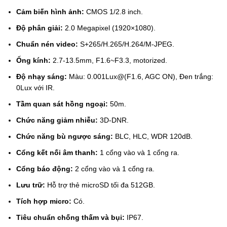
Cảm biến hình ảnh:
CMOS 1/2.8 inch.
Độ phân giải:
2.0 Megapixel (1920×1080).
Chuẩn nén video:
S+265/H.265/H.264/M-JPEG.
Ống kính:
2.7-13.5mm, F1.6~F3.3, motorized.
Độ nhạy sáng:
Màu: 0.001Lux@(F1.6, AGC ON), Đen trắng:
0Lux với IR.
Tầm quan sát hồng ngoại:
50m.
Chức năng giảm nhiễu:
3D-DNR.
Chức năng bù ngược sáng:
BLC, HLC, WDR 120dB.
Cổng kết nối âm thanh:
1 cổng vào và 1 cổng ra.
Cổng báo động:
2 cổng vào và 1 cổng ra.
Lưu trữ:
Hỗ trợ thẻ microSD tối đa 512GB.
Tích hợp micro:
Có.
Tiêu chuẩn chống thấm và bụi:
IP67.