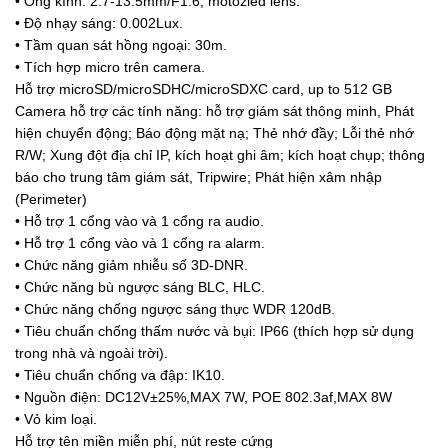
• Ống kính: 2.7-13.5mm/F1.6, motozied lens.
• Độ nhạy sáng: 0.002Lux.
• Tầm quan sát hồng ngoại: 30m.
• Tích hợp micro trên camera.
Hỗ trợ microSD/microSDHC/microSDXC card, up to 512 GB
Camera hỗ trợ các tính năng: hỗ trợ giám sát thông minh, Phát
hiện chuyển động; Báo động mặt nạ; Thẻ nhớ đầy; Lỗi thẻ nhớ
R/W; Xung đột địa chỉ IP, kích hoạt ghi âm; kích hoạt chụp; thông
báo cho trung tâm giám sát, Tripwire; Phát hiện xâm nhập
(Perimeter)
• Hỗ trợ 1 cổng vào và 1 cổng ra audio.
• Hỗ trợ 1 cổng vào và 1 cổng ra alarm.
• Chức năng giảm nhiễu số 3D-DNR.
• Chức năng bù ngược sáng BLC, HLC.
• Chức năng chống ngược sáng thực WDR 120dB.
• Tiêu chuẩn chống thấm nước và bụi: IP66 (thích hợp sử dụng
trong nhà và ngoài trời).
• Tiêu chuẩn chống va đập: IK10.
• Nguồn điện: DC12V±25%,MAX 7W, POE 802.3af,MAX 8W
• Vỏ kim loại.
Hỗ trợ tên miền miễn phí, nút reste cứng