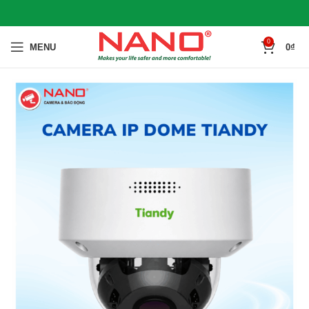
0
MENU
0
₫