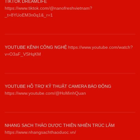
TIKTOK DREAMLIFE
https://www.tiktok.com/@nanofreshvietnam?
_t=8YUoEM3n0q1&_r=1
YOUTUBE KÊNH CÔNG NGHỆ
https://www.youtube.com/watch?
v=O3aF_VSHqKM
YOUTUBE HỖ TRỢ KỸ THUẬT CAMERA BÁO ĐỘNG
https://www.youtube.com/@HoMinhQuan
NHANG SẠCH THẢO DƯỢC THIÊN NHIÊN TRÚC LÂM
https://www.nhangsachthaoduoc.vn/