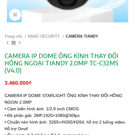
Click to enlarge
Trang chủ
NANO SECURITY
CAMERA TIANDY
CAMERA IP DOME ỐNG KÍNH THAY ĐỔI
HỒNG NGOẠI TIANDY 2.0MP TC-C32MS
(V4.0)
3.460.000
₫
CAMERA IP DOME STARLIGHT ỐNG KÍNH THAY ĐỔI HỒNG
NGOẠI 2.0MP
• Cảm biến hình ảnh: 1/2.8 inch CMOS.
• Độ phân giải: 2MP,1920×1080@30fps
• Chuẩn nén hình ảnh: S265+/H265/H264, hỗ trợ 2 luồng video.
Hỗ trợ Onvif