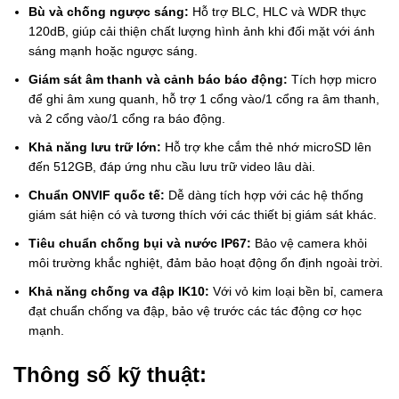
Bù và chống ngược sáng:
Hỗ trợ BLC, HLC và WDR thực
120dB, giúp cải thiện chất lượng hình ảnh khi đối mặt với ánh
sáng mạnh hoặc ngược sáng.
Giám sát âm thanh và cảnh báo báo động:
Tích hợp micro
để ghi âm xung quanh, hỗ trợ 1 cổng vào/1 cổng ra âm thanh,
và 2 cổng vào/1 cổng ra báo động.
Khả năng lưu trữ lớn:
Hỗ trợ khe cắm thẻ nhớ microSD lên
đến 512GB, đáp ứng nhu cầu lưu trữ video lâu dài.
Chuẩn ONVIF quốc tế:
Dễ dàng tích hợp với các hệ thống
giám sát hiện có và tương thích với các thiết bị giám sát khác.
Tiêu chuẩn chống bụi và nước IP67:
Bảo vệ camera khỏi
môi trường khắc nghiệt, đảm bảo hoạt động ổn định ngoài trời.
Khả năng chống va đập IK10:
Với vỏ kim loại bền bỉ, camera
đạt chuẩn chống va đập, bảo vệ trước các tác động cơ học
mạnh.
Thông số kỹ thuật: