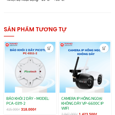
SẢN PHẨM TƯƠNG TỰ
BÁO KHÓI 2 DÂY – MODEL:
CAMERA IP HỒNG NGOẠI
PCA-0311-2
KHÔNG DÂY VP-6600C IP
WIFI
Giá gốc là: 415.000₫.
318.000
₫
Giá hiện tại
415.000
₫
là: 318.000₫.
Giá gốc là:
1.423.500
₫
Giá hiện tạ
2.847.000
₫