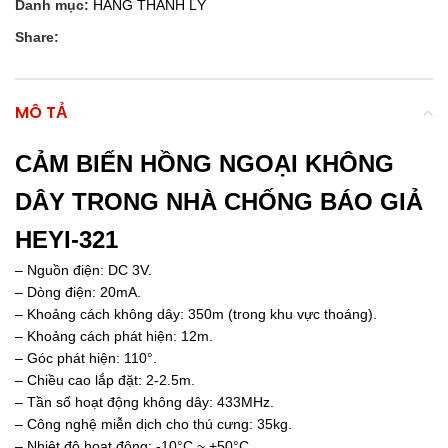
Danh mục:
HÀNG THANH LÝ
Share:
MÔ TẢ
CẢM BIẾN HỒNG NGOẠI KHÔNG
DÂY TRONG NHÀ CHỐNG BÁO GIẢ
HEYI-321
– Nguồn điện: DC 3V.
– Dòng điện: 20mA.
– Khoảng cách không dây: 350m (trong khu vực thoáng).
– Khoảng cách phát hiện: 12m.
– Góc phát hiện: 110°.
– Chiều cao lắp đặt: 2-2.5m.
– Tần số hoạt động không dây: 433MHz.
– Công nghệ miễn dịch cho thú cưng: 35kg.
– Nhiệt độ hoạt động: -10°C ~ +50°C.