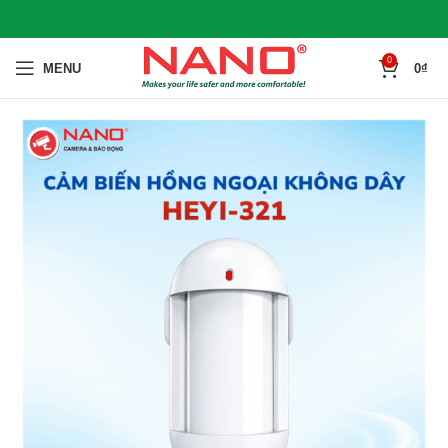
0
MENU
0
₫