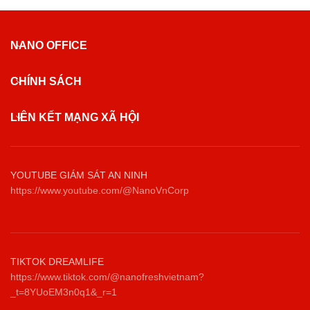
NANO OFFICE
CHÍNH SÁCH
LIÊN KẾT MẠNG XÃ HỘI
YOUTUBE GIÁM SÁT AN NINH
https://www.youtube.com/@NanoVnCorp
TIKTOK DREAMLIFE
https://www.tiktok.com/@nanofreshvietnam?
_t=8YUoEM3n0q1&_r=1