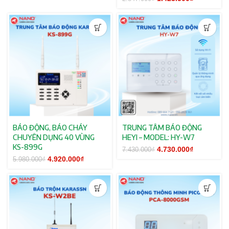
2.847.000₫.
là:
1.423.500₫
BÁO ĐỘNG, BÁO CHÁY
TRUNG TÂM BÁO ĐỘNG
CHUYÊN DỤNG 40 VÙNG
HEYI – MODEL: HY-W7
KS-899G
Giá gốc là:
4.730.000
₫
Giá hiện tạ
7.430.000
₫
7.430.000₫.
là:
Giá gốc là:
4.920.000
₫
Giá hiện tại
5.980.000
₫
4.730.000₫
5.980.000₫.
là:
4.920.000₫.