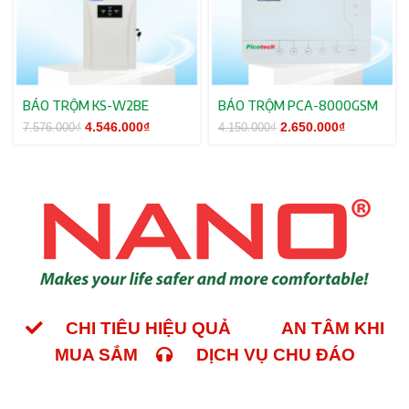
BÁO TRỘM KS-W2BE
BÁO TRỘM PCA-8000GSM
Giá gốc là:
4.546.000
₫
Giá hiện tại
Giá gốc là:
2.650.000
₫
Giá hiện tạ
7.576.000
₫
4.150.000
₫
7.576.000₫.
là:
4.150.000₫.
là:
4.546.000₫.
2.650.000₫
CHI TIÊU HIỆU QUẢ
AN TÂM KHI
MUA SẮM
DỊCH VỤ CHU ĐÁO