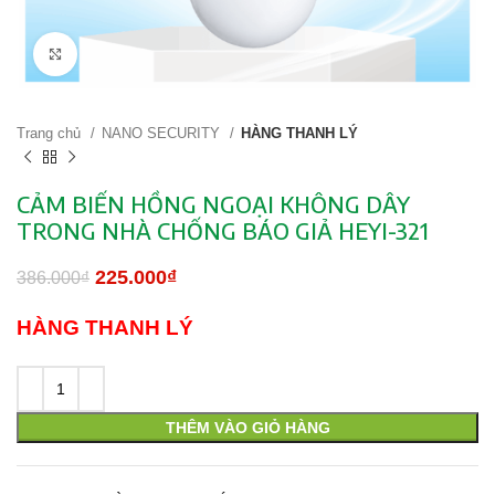
Click to enlarge
Trang chủ
NANO SECURITY
HÀNG THANH LÝ
CẢM BIẾN HỒNG NGOẠI KHÔNG DÂY
TRONG NHÀ CHỐNG BÁO GIẢ HEYI-321
Giá gốc là: 386.000₫.
225.000
₫
Giá hiện tại là: 225.000₫.
386.000
₫
HÀNG THANH LÝ
THÊM VÀO GIỎ HÀNG