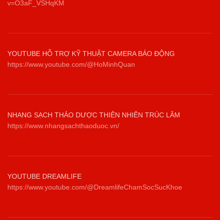
v=O3aF_VSHqKM
YOUTUBE HỖ TRỢ KỸ THUẬT CAMERA BÁO ĐỘNG
https://www.youtube.com/@HoMinhQuan
NHANG SẠCH THẢO DƯỢC THIÊN NHIÊN TRÚC LÂM
https://www.nhangsachthaoduoc.vn/
YOUTUBE DREAMLIFE
https://www.youtube.com/@DreamlifeChamSocSucKhoe