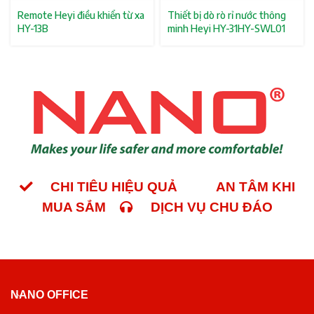
Remote Heyi điều khiển từ xa
Thiết bị dò rò rỉ nước thông
HY-13B
minh Heyi HY-31HY-SWL01
CHI TIÊU HIỆU QUẢ
AN TÂM KHI
MUA SẮM
DỊCH VỤ CHU ĐÁO
NANO OFFICE