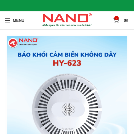
0
MENU
0
₫