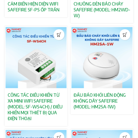
CẢM BIẾN HIỆN DIỆN WIFI
CHUÔNG ĐÈN BÁO CHÁY
SAFEFIRE SF-PS ỐP TRẦN
SAFEFIRE (MODEL: HM2WD-
W)
CÔNG TÁC ĐIỀU KHIỂN TỪ
ĐẦU BÁO KHÓI LIÊN ĐỘNG
XA MINI WIFI SAFEFIRE
KHÔNG DÂY SAFEFIRE
(MODEL: SF-WS4CH) / ĐIỀU
(MODEL: HM2SA-1W)
KHIỂN MỌI THIẾT BỊ QUA
ĐIỆN THOẠI