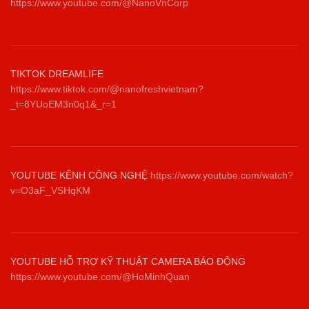
https://www.youtube.com/@NanoVnCorp
TIKTOK DREAMLIFE
https://www.tiktok.com/@nanofreshvietnam?
_t=8YUoEM3n0q1&_r=1
YOUTUBE KÊNH CÔNG NGHỆ
https://www.youtube.com/watch?
v=O3aF_VSHqKM
YOUTUBE HỖ TRỢ KỸ THUẬT CAMERA BÁO ĐỘNG
https://www.youtube.com/@HoMinhQuan