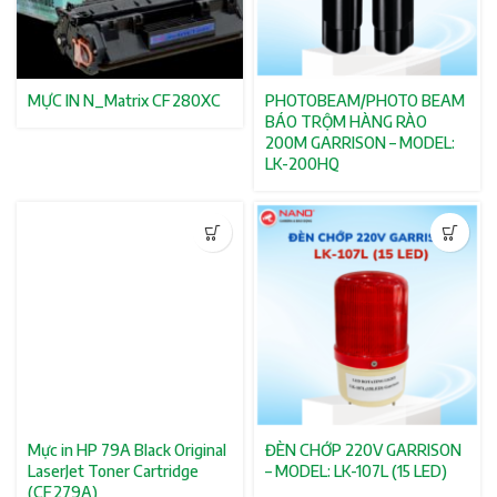
MỰC IN N_Matrix CF280XC
PHOTOBEAM/PHOTO BEAM
BÁO TRỘM HÀNG RÀO
200M GARRISON – MODEL:
LK-200HQ
Mực in HP 79A Black Original
ĐÈN CHỚP 220V GARRISON
LaserJet Toner Cartridge
– MODEL: LK-107L (15 LED)
(CF279A)