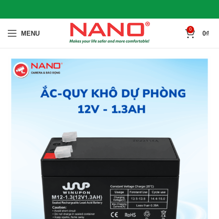
0
MENU
0
₫